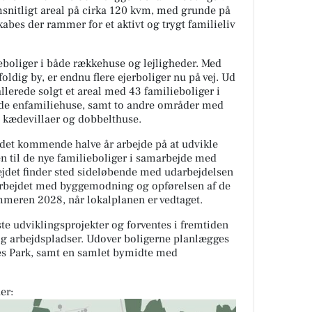
nitligt areal på cirka 120 kvm, med grunde på
es der rammer for et aktivt og trygt familieliv
ejeboliger i både rækkehuse og lejligheder. Med
dig by, er endnu flere ejerboliger nu på vej. Ud
allerede solgt et areal med 43 familieboliger i
nde enfamiliehuse, samt to andre områder med
 kædevillaer og dobbelthuse.
det kommende halve år arbejde på at udvikle
n til de nye familieboliger i samarbejde med
jdet finder sted sideløbende med udarbejdelsen
t arbejdet med byggemodning og opførelsen af de
mmeren 2028, når lokalplanen er vedtaget.
te udviklingsprojekter og forventes i fremtiden
 og arbejdspladser. Udover boligerne planlægges
es Park, samt en samlet bymidte med
er: