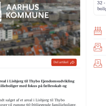
32 -
boli
Del artikel
areal i Lisbjerg til Thybo Ejendomsudvikling
milieboliger med fokus på fællesskab og
t salget af et areal i Lisbjerg til Thybo
ver vil rumme 60 fritliggende familieboliger.