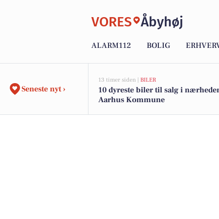
VORES
Åbyhøj
ALARM112
BOLIG
ERHVER
13 timer siden |
BILER
Seneste nyt ›
10 dyreste biler til salg i nærhede
Aarhus Kommune