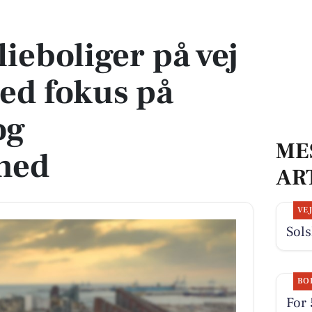
g med fokus på fællesskab og bæredygtighed
ieboliger på vej
med fokus på
og
ME
hed
AR
VE
Sol
BO
For 