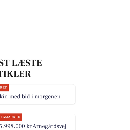
ST LÆSTE
TIKLER
JRET
skin med bid i morgenen
LIGMARKED
5.998.000 kr Arnegårdsvej