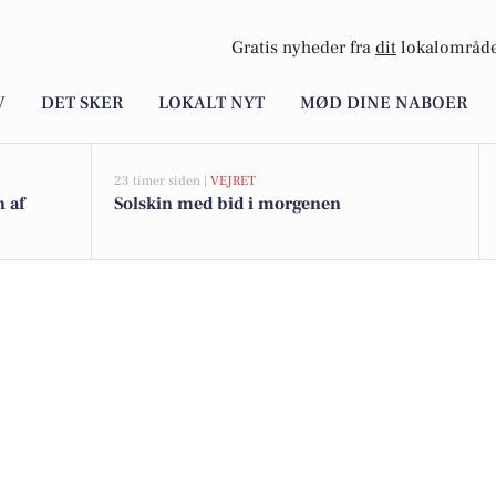
Gratis nyheder fra
dit
lokalområde
V
DET SKER
LOKALT NYT
MØD DINE NABOER
23 timer siden |
VEJRET
n af
Solskin med bid i morgenen