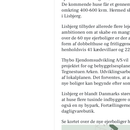
De kommende huse får et gennems
omkring 400-600 kvm. Hermed skab
i Lisbjerg.
Lisbjerg tilbyder allerede flere l
ambitionen om at skabe en mangfol
over de 60 nye ejerboliger er der 
form af dobbelthuse og fritligge
henholdsvis 41 kædevillaer og 22
Thybo Ejendomsudvikling A/S vil 
projektet for og bebyggelsesplane
Tegnestuen Arken. Udviklingsarbe
af lokalplanen. Det forventes, a
nye boliger kan begynde efter so
Lisbjerg er blandt Danmarks størs
at huse flere tusinde indbyggere
også en ny bypark, Fortællingern
dagligvarebutik.
Se kortet over de nye ejerboliger h