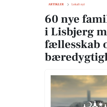
60 nye familieboliger på vej i Lisbjer
ARTIKLER
Lokalt nyt
60 nye famil
i Lisbjerg 
fællesskab 
bæredygtig