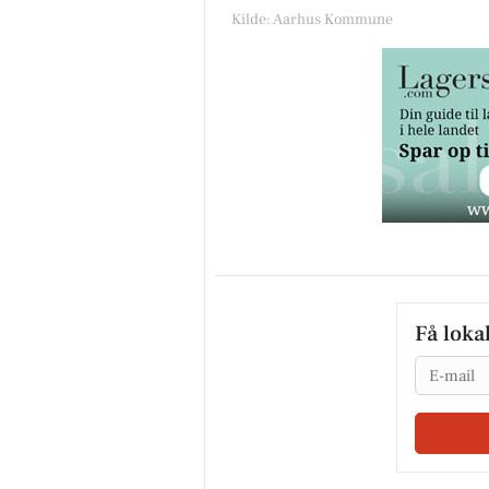
Kilde: Aarhus Kommune
Få loka
Email