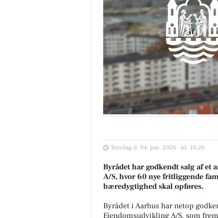
Torsdag d. 04. jun. 2026 - kl. 10:26
Byrådet har godkendt salg af et 
A/S, hvor 60 nye fritliggende fa
bæredygtighed skal opføres.
Byrådet i Aarhus har netop godkend
Ejendomsudvikling A/S, som fremo