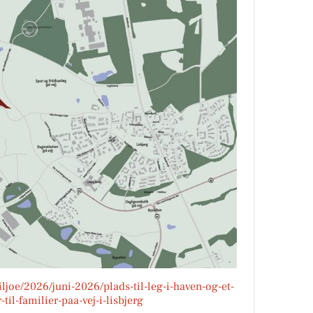
iljoe/2026/juni-2026/plads-til-leg-i-haven-og-et-
til-familier-paa-vej-i-lisbjerg