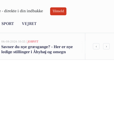
 -
direkte i din indbakke
Tilmeld
SPORT
VEJRET
06-08-2026 10:55 |
JOBNYT
05-08-2026 13:01
‹
›
Savner du nye græsgange? - Her er nye
Top 6 over dy
ledige stillinger i Åbyhøj og omegn
Åbyhøj. Pris