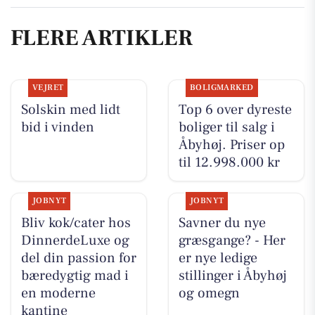
FLERE ARTIKLER
VEJRET
BOLIGMARKED
Solskin med lidt
Top 6 over dyreste
bid i vinden
boliger til salg i
Åbyhøj. Priser op
til 12.998.000 kr
JOBNYT
JOBNYT
Bliv kok/cater hos
Savner du nye
DinnerdeLuxe og
græsgange? - Her
del din passion for
er nye ledige
bæredygtig mad i
stillinger i Åbyhøj
en moderne
og omegn
kantine