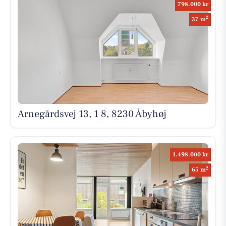
798.000 kr
2
37 m
Arnegårdsvej 13, 1 8, 8230 Åbyhøj
1.498.000 kr
2
65 m