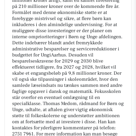
millioner kroner årligt, samt en samlet investering
på 210 millioner kroner over de kommende fire år.
Formålet med denne økonomiske støtte er at
forebygge mistrivsel og sikre, at flere børn kan
inkluderes i den almindelige undervisning. For at
muliggøre disse investeringer er der planer om
interne omprioriteringer i Børn og Unge afdelingen.
Dette indebærer blandt andet fremrykkede
administrative besparelser og servicereduktioner i
budgettet for UngiAarhus. Desuden vil
besparelseskravene for 2029 og 2030 blive
effektueret tidligere, fra 2027 og 2028, hvilket vil
skabe et engangsbeløb på 9,8 millioner kroner. Der
vil også ske tilpasninger i skoleområdet, hvor den
samlede læseindsats nu tænkes sammen med andre
faglige opgaver i dansk og matematik. Fokusskolen
står overfor en eventuel omlægning til en
specialklasse. Thomas Medom, rådmand for Børn og
Unge, udtalte, at aftalen giver vigtig økonomisk
støtte til folkeskolerne og understøtter ambitionen
om at fortsætte med at investere i disse. Han kan
kontaktes for yderligere kommentarer på telefon:
2751 7961. For mere information kan man besøge