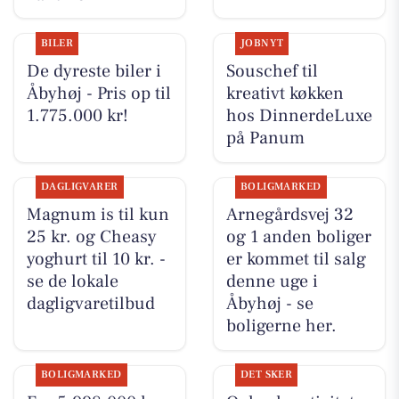
BILER
JOBNYT
De dyreste biler i
Souschef til
Åbyhøj - Pris op til
kreativt køkken
1.775.000 kr!
hos DinnerdeLuxe
på Panum
DAGLIGVARER
BOLIGMARKED
Magnum is til kun
Arnegårdsvej 32
25 kr. og Cheasy
og 1 anden boliger
yoghurt til 10 kr. -
er kommet til salg
se de lokale
denne uge i
dagligvaretilbud
Åbyhøj - se
boligerne her.
BOLIGMARKED
DET SKER