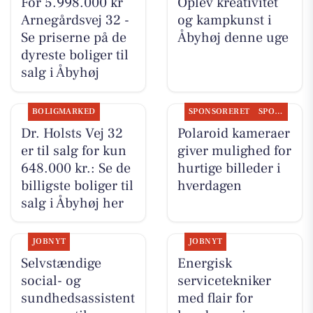
For 5.998.000 kr
Oplev kreativitet
Arnegårdsvej 32 -
og kampkunst i
Se priserne på de
Åbyhøj denne uge
dyreste boliger til
salg i Åbyhøj
BOLIGMARKED
SPONSORERET
SPONSORERET INDHOLD
Dr. Holsts Vej 32
Polaroid kameraer
er til salg for kun
giver mulighed for
648.000 kr.: Se de
hurtige billeder i
billigste boliger til
hverdagen
salg i Åbyhøj her
JOBNYT
JOBNYT
Selvstændige
Energisk
social- og
servicetekniker
sundhedsassistent
med flair for