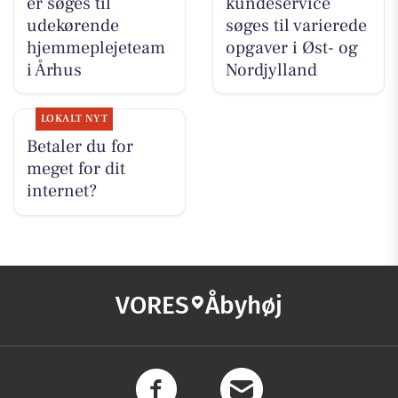
er søges til
kundeservice
udekørende
søges til varierede
hjemmeplejeteam
opgaver i Øst- og
i Århus
Nordjylland
LOKALT NYT
Betaler du for
meget for dit
internet?
VORES
Åbyhøj