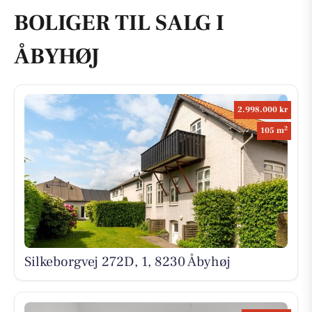
BOLIGER TIL SALG I
ÅBYHØJ
2.998.000 kr
2
105 m
Silkeborgvej 272D, 1, 8230 Åbyhøj