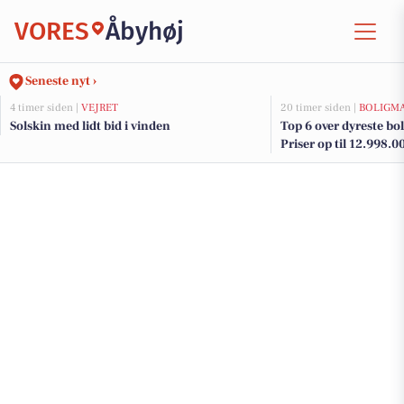
VORES
Åbyhøj
Seneste nyt ›
4 timer siden |
VEJRET
20 timer siden |
BOLIGM
Solskin med lidt bid i vinden
Top 6 over dyreste boli
Priser op til 12.998.0