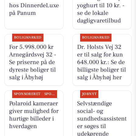
hos DinnerdeLuxe
yoghurt til 10 kr. -
på Panum
se de lokale
dagligvaretilbud
BOLIGMARKED
BOLIGMARKED
For 5.998.000 kr
Dr. Holsts Vej 32
Arnegårdsvej 32 -
er til salg for kun
Se priserne på de
648.000 kr.: Se de
dyreste boliger til
billigste boliger til
salg i Åbyhøj
salg i Åbyhøj her
SPONSORERET
SPONSORERET INDHOLD
JOBNYT
Polaroid kameraer
Selvstændige
giver mulighed for
social- og
hurtige billeder i
sundhedsassistent
hverdagen
er søges til
udekørende