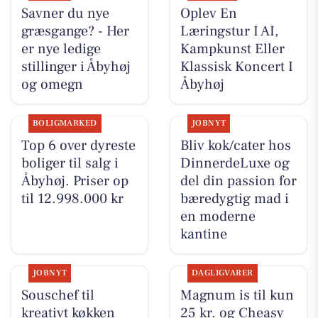
Savner du nye
Oplev En
græsgange? - Her
Læringstur I AI,
er nye ledige
Kampkunst Eller
stillinger i Åbyhøj
Klassisk Koncert I
og omegn
Åbyhøj
BOLIGMARKED
JOBNYT
Top 6 over dyreste
Bliv kok/cater hos
boliger til salg i
DinnerdeLuxe og
Åbyhøj. Priser op
del din passion for
til 12.998.000 kr
bæredygtig mad i
en moderne
kantine
JOBNYT
DAGLIGVARER
Souschef til
Magnum is til kun
kreativt køkken
25 kr. og Cheasy