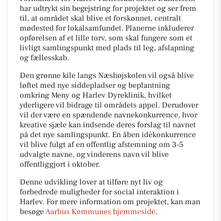
har udtrykt sin begejstring for projektet og ser frem
til, at området skal blive et forskønnet, centralt
mødested for lokalsamfundet. Planerne inkluderer
opførelsen af et lille torv, som skal fungere som et
livligt samlingspunkt med plads til leg, afslapning
og fællesskab.
Den grønne kile langs Næshøjskolen vil også blive
løftet med nye siddepladser og beplantning
omkring Meny og Harlev Dyreklinik, hvilket
yderligere vil bidrage til områdets appel. Derudover
vil der være en spændende navnekonkurrence, hvor
kreative sjæle kan indsende deres forslag til navnet
på det nye samlingspunkt. En åben idékonkurrence
vil blive fulgt af en offentlig afstemning om 3-5
udvalgte navne, og vinderens navn vil blive
offentliggjort i oktober.
Denne udvikling lover at tilføre nyt liv og
forbedrede muligheder for social interaktion i
Harlev. For mere information om projektet, kan man
besøge
Aarhus Kommunes hjemmeside
.