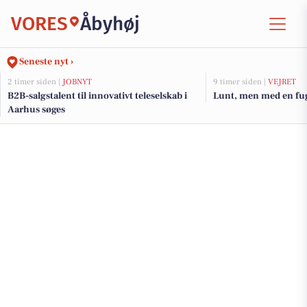
VORES
Åbyhøj
Seneste nyt ›
2 timer siden |
JOBNYT
9 timer siden |
VEJRET
B2B-salgstalent til innovativt teleselskab i
Lunt, men med en fug
Aarhus søges