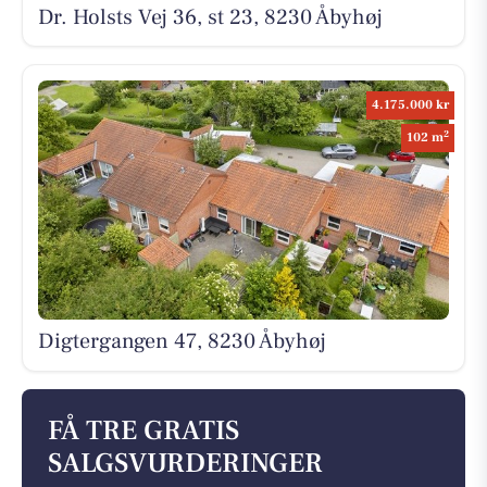
Dr. Holsts Vej 36, st 23, 8230 Åbyhøj
4.175.000 kr
2
102 m
Digtergangen 47, 8230 Åbyhøj
FÅ TRE GRATIS
SALGSVURDERINGER