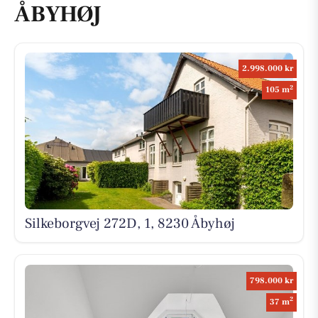
ÅBYHØJ
2.998.000 kr
2
105 m
Silkeborgvej 272D, 1, 8230 Åbyhøj
798.000 kr
2
37 m