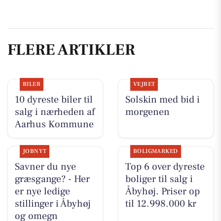
FLERE ARTIKLER
BILER
VEJRET
10 dyreste biler til
Solskin med bid i
salg i nærheden af
morgenen
Aarhus Kommune
JOBNYT
BOLIGMARKED
Savner du nye
Top 6 over dyreste
græsgange? - Her
boliger til salg i
er nye ledige
Åbyhøj. Priser op
stillinger i Åbyhøj
til 12.998.000 kr
og omegn