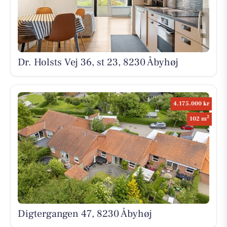
Dr. Holsts Vej 36, st 23, 8230 Åbyhøj
4.175.000 kr
2
102 m
Digtergangen 47, 8230 Åbyhøj