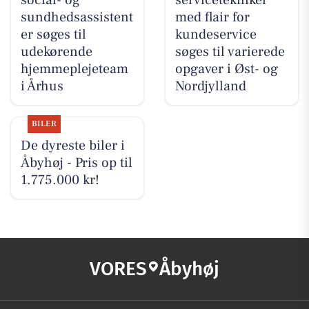
social- og
servicetekniker
sundhedsassistent
med flair for
er søges til
kundeservice
udekørende
søges til varierede
hjemmeplejeteam
opgaver i Øst- og
i Århus
Nordjylland
BILER
De dyreste biler i
Åbyhøj - Pris op til
1.775.000 kr!
VORES
Åbyhøj