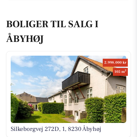
BOLIGER TIL SALG I
ÅBYHØJ
2.998.000 kr
2
105 m
Silkeborgvej 272D, 1, 8230 Åbyhøj