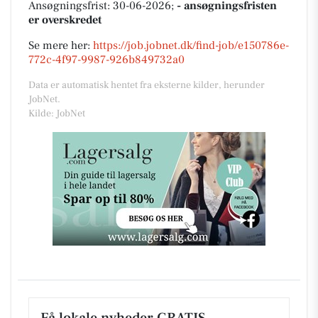
Ansøgningsfrist: 30-06-2026;
- ansøgningsfristen
er overskredet
Se mere her:
https://job.jobnet.dk/find-job/e150786e-
772c-4f97-9987-926b849732a0
Data er automatisk hentet fra eksterne kilder, herunder
JobNet.
Kilde: JobNet