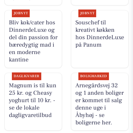
JOBNYT
JOBNYT
Bliv kok/cater hos
Souschef til
DinnerdeLuxe og
kreativt køkken
del din passion for
hos DinnerdeLuxe
bæredygtig mad i
på Panum
en moderne
kantine
DAGLIGVARER
BOLIGMARKED
Magnum is til kun
Arnegårdsvej 32
25 kr. og Cheasy
og 1 anden boliger
yoghurt til 10 kr. -
er kommet til salg
se de lokale
denne uge i
dagligvaretilbud
Åbyhøj - se
boligerne her.