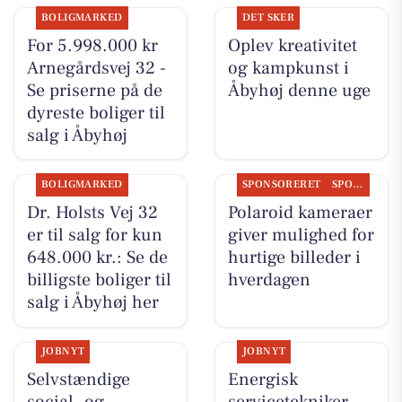
BOLIGMARKED
DET SKER
For 5.998.000 kr
Oplev kreativitet
Arnegårdsvej 32 -
og kampkunst i
Se priserne på de
Åbyhøj denne uge
dyreste boliger til
salg i Åbyhøj
BOLIGMARKED
SPONSORERET
SPONSORERET INDHOLD
Dr. Holsts Vej 32
Polaroid kameraer
er til salg for kun
giver mulighed for
648.000 kr.: Se de
hurtige billeder i
billigste boliger til
hverdagen
salg i Åbyhøj her
JOBNYT
JOBNYT
Selvstændige
Energisk