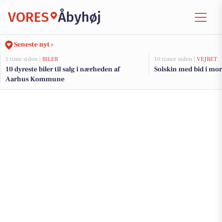
VORES
Åbyhøj
Seneste nyt ›
1 time siden |
BILER
10 timer siden |
VEJRET
10 dyreste biler til salg i nærheden af
Solskin med bid i mo
Aarhus Kommune