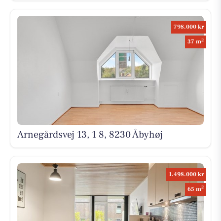
798.000 kr
2
37 m
Arnegårdsvej 13, 1 8, 8230 Åbyhøj
1.498.000 kr
2
65 m