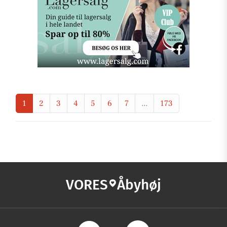
1
2
3
4
5
6
7
...
173
VORES
Åbyhøj