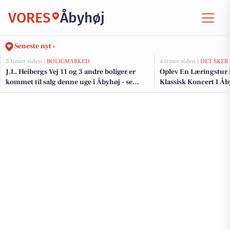
VORES
Åbyhøj
Seneste nyt ›
3 timer siden |
BOLIGMARKED
4 timer siden |
DET SKER
J.L. Heibergs Vej 11 og 3 andre boliger er
Oplev En Læringstur 
kommet til salg denne uge i Åbyhøj - se
Klassisk Koncert I Åb
boligerne her.