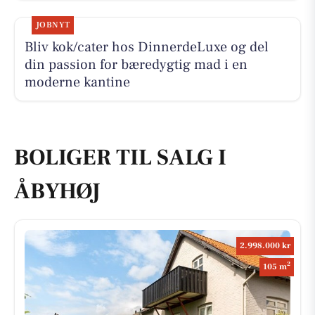
JOBNYT
Bliv kok/cater hos DinnerdeLuxe og del
din passion for bæredygtig mad i en
moderne kantine
BOLIGER TIL SALG I
ÅBYHØJ
2.998.000 kr
2
105 m