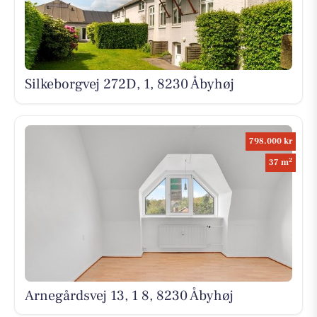
Silkeborgvej 272D, 1, 8230 Åbyhøj
798.000 kr
2
37 m
Arnegårdsvej 13, 1 8, 8230 Åbyhøj