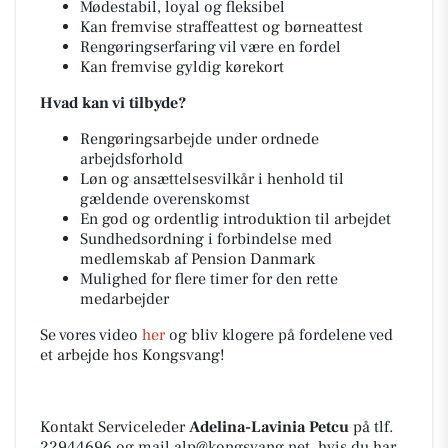
Mødestabil, loyal og fleksibel
Kan fremvise straffeattest og børneattest
Rengøringserfaring vil være en fordel
Kan fremvise gyldig kørekort
Hvad kan vi tilbyde?
Rengøringsarbejde under ordnede
arbejdsforhold
Løn og ansættelsesvilkår i henhold til
gældende overenskomst
En god og ordentlig introduktion til arbejdet
Sundhedsordning i forbindelse med
medlemskab af Pension Danmark
Mulighed for flere timer for den rette
medarbejder
Se vores video
her
og bliv klogere på fordelene ved
et arbejde hos Kongsvang!
Kontakt Serviceleder
Adelina-Lavinia Petcu
på tlf.
22944696 og mail alp@kongsvang.net, hvis du har