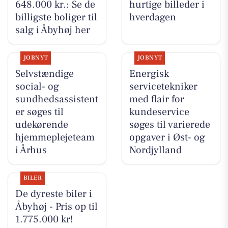
648.000 kr.: Se de
hurtige billeder i
billigste boliger til
hverdagen
salg i Åbyhøj her
JOBNYT
JOBNYT
Selvstændige
Energisk
social- og
servicetekniker
sundhedsassistent
med flair for
er søges til
kundeservice
udekørende
søges til varierede
hjemmeplejeteam
opgaver i Øst- og
i Århus
Nordjylland
BILER
De dyreste biler i
Åbyhøj - Pris op til
1.775.000 kr!