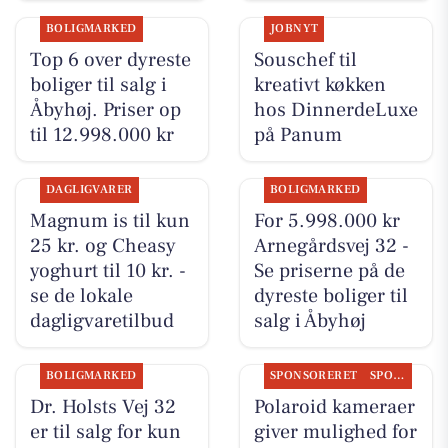
BOLIGMARKED
JOBNYT
Top 6 over dyreste
Souschef til
boliger til salg i
kreativt køkken
Åbyhøj. Priser op
hos DinnerdeLuxe
til 12.998.000 kr
på Panum
DAGLIGVARER
BOLIGMARKED
Magnum is til kun
For 5.998.000 kr
25 kr. og Cheasy
Arnegårdsvej 32 -
yoghurt til 10 kr. -
Se priserne på de
se de lokale
dyreste boliger til
dagligvaretilbud
salg i Åbyhøj
BOLIGMARKED
SPONSORERET
SPONSORERET INDHOLD
Dr. Holsts Vej 32
Polaroid kameraer
er til salg for kun
giver mulighed for