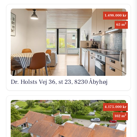
1.498.000 kr
2
65 m
Dr. Holsts Vej 36, st 23, 8230 Åbyhøj
4.175.000 kr
2
102 m