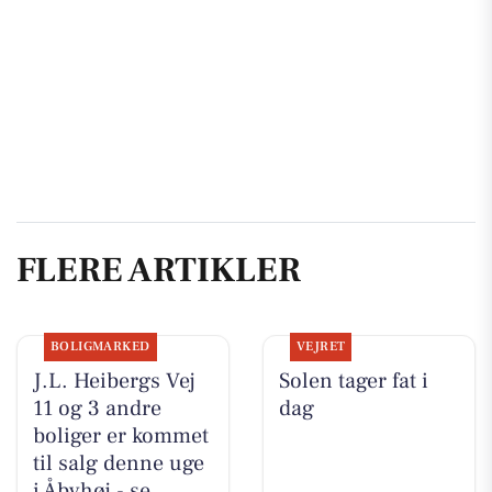
FLERE ARTIKLER
BOLIGMARKED
VEJRET
J.L. Heibergs Vej
Solen tager fat i
11 og 3 andre
dag
boliger er kommet
til salg denne uge
i Åbyhøj - se