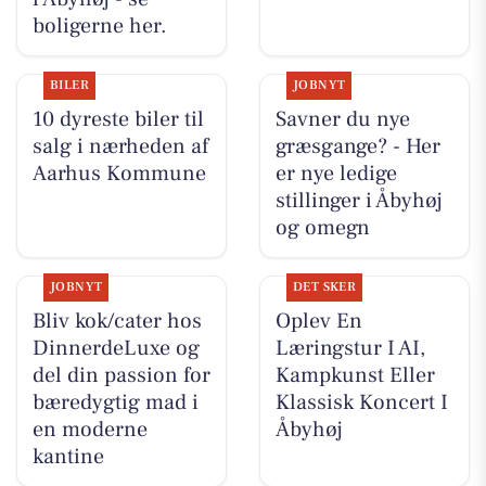
boligerne her.
BILER
JOBNYT
10 dyreste biler til
Savner du nye
salg i nærheden af
græsgange? - Her
Aarhus Kommune
er nye ledige
stillinger i Åbyhøj
og omegn
JOBNYT
DET SKER
Bliv kok/cater hos
Oplev En
DinnerdeLuxe og
Læringstur I AI,
del din passion for
Kampkunst Eller
bæredygtig mad i
Klassisk Koncert I
en moderne
Åbyhøj
kantine