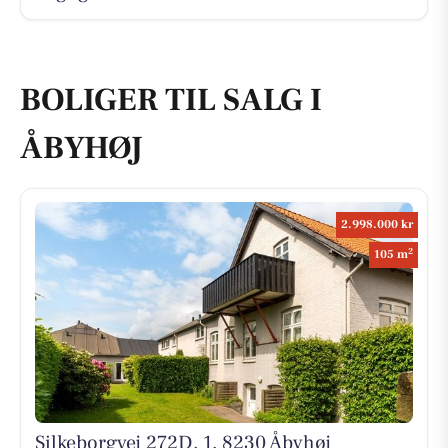
BOLIGER TIL SALG I
ÅBYHØJ
2.998.000 kr
2
105 m
Silkeborgvej 272D, 1, 8230 Åbyhøj