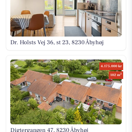
Dr. Holsts Vej 36, st 23, 8230 Åbyhøj
4.175.000 kr
2
102 m
Digtergangen 47, 8230 Åbyhøj