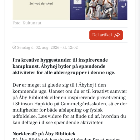
Foto: Kultunaut
.
Del artikel
Søndag d. 02. aug. 2026 - kl. 12:02
Fra kreative hyggestunder til inspirerende
kampkunst, Åbyhøj byder på spændende
aktiviteter for alle aldersgrupper i denne uge.
Der er meget at glæde sig til i Åbyhøj i den
kommende uge. Uanset om du er til kreativt samvær
på Åby Bibliotek eller en inspirerende prøvetræning
i Shinson Hapkido på Gammelgårdsskolen, så er der
muligheder for både afslapning og fysisk
udfoldelse. Læs videre for at finde ud af, hvordan du
kan deltage i disse spændende aktiviteter.
Nørklecafé på Åby Bibliotek
På Åby Bibliotek har du muligheden for at mødes