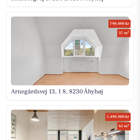
798.000 kr
2
37 m
Arnegårdsvej 13, 1 8, 8230 Åbyhøj
1.498.000 kr
2
65 m