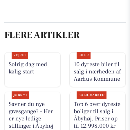
FLERE ARTIKLER
VEJRET
BILER
Solrig dag med
10 dyreste biler til
kølig start
salg i nærheden af
Aarhus Kommune
JOBNYT
BOLIGMARKED
Savner du nye
Top 6 over dyreste
græsgange? - Her
boliger til salg i
er nye ledige
Åbyhøj. Priser op
stillinger i Åbyhøj
til 12.998.000 kr