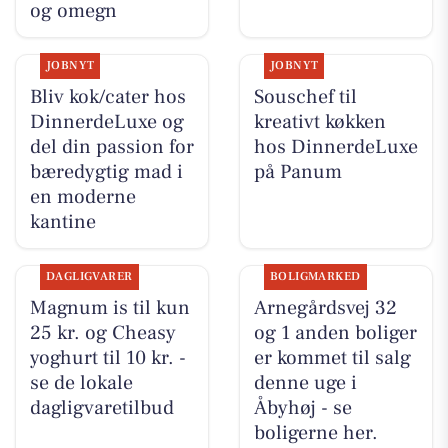
og omegn
JOBNYT
JOBNYT
Bliv kok/cater hos
Souschef til
DinnerdeLuxe og
kreativt køkken
del din passion for
hos DinnerdeLuxe
bæredygtig mad i
på Panum
en moderne
kantine
DAGLIGVARER
BOLIGMARKED
Magnum is til kun
Arnegårdsvej 32
25 kr. og Cheasy
og 1 anden boliger
yoghurt til 10 kr. -
er kommet til salg
se de lokale
denne uge i
dagligvaretilbud
Åbyhøj - se
boligerne her.