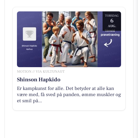
TORSDAG
6
AUG.
MOTION // VIA KULTUNAUT
Shinson Hapkido
Er kampkunst for alle. Det betyder at alle kan
være med, få sved på panden, ømme muskler og
et smil på...