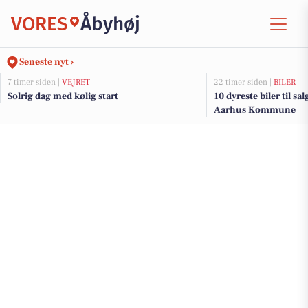
VORES
Åbyhøj
Seneste nyt ›
7 timer siden |
VEJRET
22 timer siden |
BILER
Solrig dag med kølig start
10 dyreste biler til sa
Aarhus Kommune