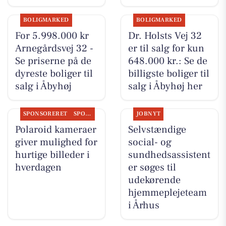
BOLIGMARKED
BOLIGMARKED
For 5.998.000 kr
Dr. Holsts Vej 32
Arnegårdsvej 32 -
er til salg for kun
Se priserne på de
648.000 kr.: Se de
dyreste boliger til
billigste boliger til
salg i Åbyhøj
salg i Åbyhøj her
SPONSORERET
SPONSORERET INDHOLD
JOBNYT
Polaroid kameraer
Selvstændige
giver mulighed for
social- og
hurtige billeder i
sundhedsassistent
hverdagen
er søges til
udekørende
hjemmeplejeteam
i Århus