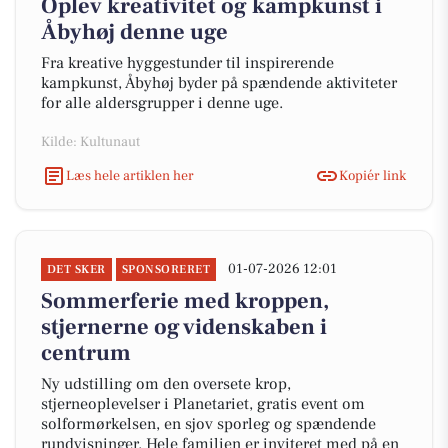
Oplev kreativitet og kampkunst i
Åbyhøj denne uge
Fra kreative hyggestunder til inspirerende
kampkunst, Åbyhøj byder på spændende aktiviteter
for alle aldersgrupper i denne uge.
Kilde: Kultunaut
Læs hele artiklen her
Kopiér link
01-07-2026 12:01
DET SKER
SPONSORERET
Sommerferie med kroppen,
stjernerne og videnskaben i
centrum
Ny udstilling om den oversete krop,
stjerneoplevelser i Planetariet, gratis event om
solformørkelsen, en sjov sporleg og spændende
rundvisninger. Hele familien er inviteret med på en