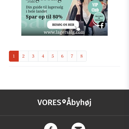
1
2
3
4
5
6
7
8
VORES
Åbyhøj