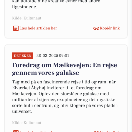
kan udfolde dine kreative evner med andre
ligesindede.
Kilde: Kultunaut
Læs hele artiklen her
Kopiér link
30-03-2025 09:01
DET SKER
Foredrag om Mælkevejen: En rejse
gennem vores galakse
Tag med på en fascinerende rejse i tid og rum, når
Elværket Åbyhøj inviterer til et foredrag om
Mælkevejen. Oplev den storslåede galakse med
milliarder af stjerner, exoplaneter og det mystiske
sorte hul i centrum, og bliv klogere på vores plads i
universet.
Kilde: Kultunaut