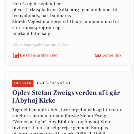
Den 4. og 5. september
bliver Cirkuspladsen i Silkeborg igen omdannet til
festivalplads, når Danmarks
Største Vejfest markerer sit 10-års jubilæum med et
stort musikprogram og
markant billetsalg.
Kilde: Danmarks Største Vejfest
Læs hele artiklen her
Kopiér link
04-03-2026 07:40
DET SKER
Oplev Stefan Zweigs verden af i går
i Åbyhøj Kirke
Tag del i en unik aften, hvor orgelmusik og litteratur
smelter sammen for at udforske Stefan Zweigs
"Verden af i går". Åby Bibliotek og Åbyhøj Kirke
inviterer til en sanselig rejse gennem Europas
historie onsdag den 11. marts 2026 kl. 19:00.