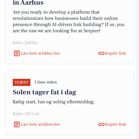
in Aarhus
Are you ready to develop a platform that
revolutionizes how businesses build their online
presence through AI-driven link building? If so, you
are the one we are looking for at Serpier!
Kilde: JobNet
Læs hele artiklen her
Kopiér link
1 time siden
VEJRET
Solen tager fat i dag
Kølig start, lun og solrig eftermiddag.
Kilde: MET.no
Læs hele artiklen her
Kopiér link