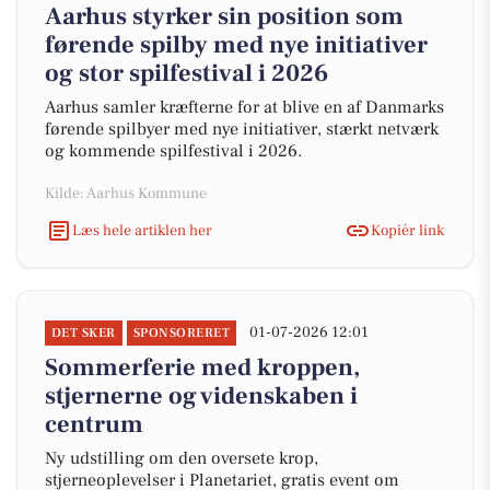
Aarhus styrker sin position som
førende spilby med nye initiativer
og stor spilfestival i 2026
Aarhus samler kræfterne for at blive en af Danmarks
førende spilbyer med nye initiativer, stærkt netværk
og kommende spilfestival i 2026.
Kilde: Aarhus Kommune
Læs hele artiklen her
Kopiér link
01-07-2026 12:01
DET SKER
SPONSORERET
Sommerferie med kroppen,
stjernerne og videnskaben i
centrum
Ny udstilling om den oversete krop,
stjerneoplevelser i Planetariet, gratis event om