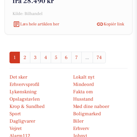
fra 28.490 kr
Kilde: Bilhandel
Læs hele artiklen her
Kopiér link
1
2
3
4
5
6
7
...
74
Det sker
Lokalt nyt
Erhvervsprofil
Mindeord
Lykønskning
Fakta om
Opslagstavlen
Husstand
Krop & Sundhed
Mød dine naboer
Sport
Boligmarked
Dagligvarer
Biler
Vejret
Erhverv
Alarm112
Jobnyt