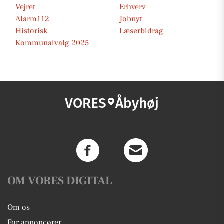
Vejret
Erhverv
Alarm112
Jobnyt
Historisk
Læserbidrag
Kommunalvalg 2025
VORES
Åbyhøj
OM VORES DIGITAL
Om os
For annoncører