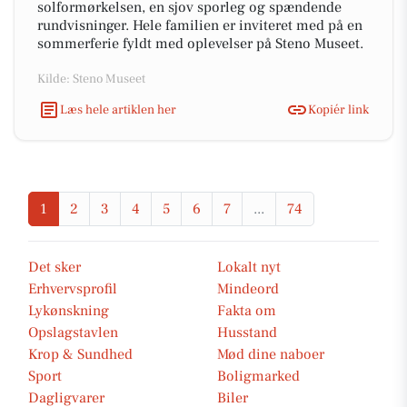
solformørkelsen, en sjov sporleg og spændende
rundvisninger. Hele familien er inviteret med på en
sommerferie fyldt med oplevelser på Steno Museet.
Kilde: Steno Museet
Læs hele artiklen her
Kopiér link
1
2
3
4
5
6
7
...
74
Det sker
Lokalt nyt
Erhvervsprofil
Mindeord
Lykønskning
Fakta om
Opslagstavlen
Husstand
Krop & Sundhed
Mød dine naboer
Sport
Boligmarked
Dagligvarer
Biler