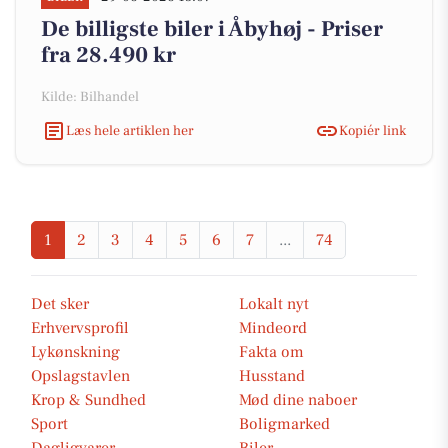
De billigste biler i Åbyhøj - Priser
fra 28.490 kr
Kilde: Bilhandel
Læs hele artiklen her
Kopiér link
1
2
3
4
5
6
7
...
74
Det sker
Lokalt nyt
Erhvervsprofil
Mindeord
Lykønskning
Fakta om
Opslagstavlen
Husstand
Krop & Sundhed
Mød dine naboer
Sport
Boligmarked