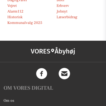
Dagligvarer
Biler
Vejret
Erhverv
Alarm112
Jobnyt
Historisk
Læserbidrag
Kommunalvalg 2025
VORES
Åbyhøj
OM VORES DIGITAL
Om os