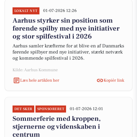
01-07-2026 12:26
LOKALT NYT
Aarhus styrker sin position som
førende spilby med nye initiativer
og stor spilfestival i 2026
Aarhus samler kræfterne for at blive en af Danmarks
førende spilbyer med nye initiativer, stærkt netværk
og kommende spilfestival i 2026.
Kilde: Aarhus Kommune
Læs hele artiklen her
Kopiér link
01-07-2026 12:01
DET SKER
SPONSORERET
Sommerferie med kroppen,
stjernerne og videnskaben i
centrum