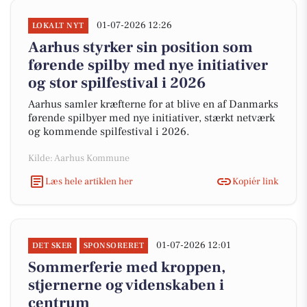
01-07-2026 12:26
LOKALT NYT
Aarhus styrker sin position som
førende spilby med nye initiativer
og stor spilfestival i 2026
Aarhus samler kræfterne for at blive en af Danmarks
førende spilbyer med nye initiativer, stærkt netværk
og kommende spilfestival i 2026.
Kilde: Aarhus Kommune
Læs hele artiklen her
Kopiér link
01-07-2026 12:01
DET SKER
SPONSORERET
Sommerferie med kroppen,
stjernerne og videnskaben i
centrum