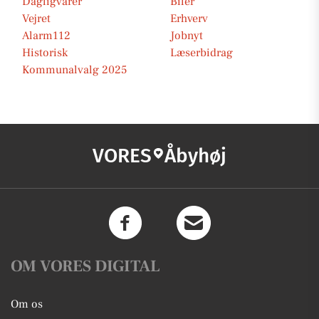
Dagligvarer
Biler
Vejret
Erhverv
Alarm112
Jobnyt
Historisk
Læserbidrag
Kommunalvalg 2025
VORES
Åbyhøj
OM VORES DIGITAL
Om os