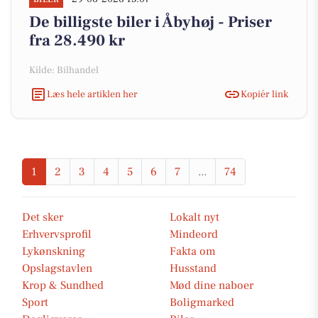
De billigste biler i Åbyhøj - Priser
fra 28.490 kr
Kilde: Bilhandel
Læs hele artiklen her
Kopiér link
1
2
3
4
5
6
7
...
74
Det sker
Lokalt nyt
Erhvervsprofil
Mindeord
Lykønskning
Fakta om
Opslagstavlen
Husstand
Krop & Sundhed
Mød dine naboer
Sport
Boligmarked